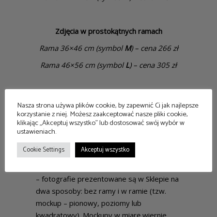
Zdjęcia w prostokątnych ramach
Rama 36×46 cm (symbol
M
) – cena 266 zł
Rama 46×56 cm (symbol
L
) – cena 305 zł
Zdjęcia bez oprawy (M i L) – 150 zł
Nasza strona używa plików cookie, by zapewnić Ci jak najlepsze
korzystanie z niej. Możesz zaakceptować nasze pliki cookie,
klikając „Akceptuj wszystko” lub dostosować swój wybór w
ustawieniach.
Kilka uwag
Cookie Settings
– na zdjęciu znajdują się podpis autora oraz
Akceptuj wszystko
rok wydruku,
– fotografie prezentowane są w Sklepie na
dwa sposoby: bez ramy i w ramie (tzw.
mockup – pionowy, poziomy lub
kwadratowy). Mockupy w miarę wiernie