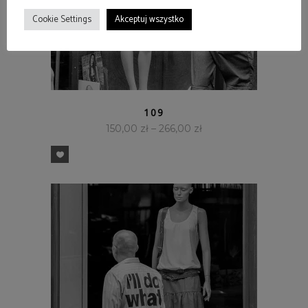
Cookie Settings
Akceptuj wszystko
SZYBKI PODGLĄD
109
150,00
zł
–
266,00
zł