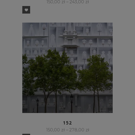
150,00
zł
–
243,00
zł
SZYBKI PODGLĄD
152
150,00
zł
–
278,00
zł