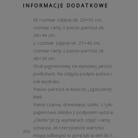
INFORMACJE DODATKOWE
M: rozmiar zdjęcia ok. 20×30 cm,
rozmiar ramy z passe-partout ok.
36×46 cm.
L: rozmiar zdjęcia ok. 27×40 cm,
rozmiar ramy z passe-partout ok.
46×56 cm.
Druk pigmentowy na wysokiej jakości
podłożach. Na zdjęciu podpis autora i
rok wydruku.
Passe-partout w kolorze „zgaszonej”
bieli.
Rama czarna, drewniana, szkło, z tyłu
papierowa oklejka z podpisem autora.
„Około” przy wymiarach zdjęć i ramy
oznacza, że rzeczywiste wartości
252
mogą odbiegać w górę lub w dół do 1-