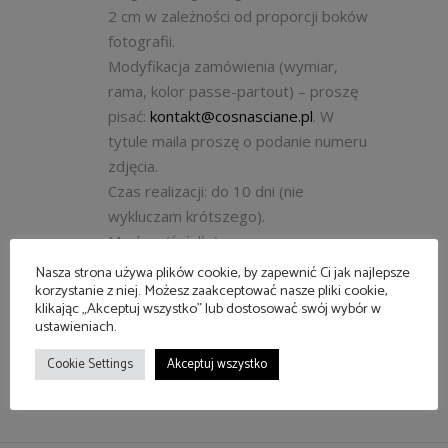
2 cm w zależności od proporcji boków
fotografii.
Modyfikacja zamówienia (wymiar,
rama, kolor passe-partout) – proszę
pisać:
kontakt@cosnasciane.pl
. W
tytule maila proszę o podanie numeru
zdjęcia.
Czas realizacji: do 10 dni (nie
wykluczam krótszego).
Mockup (źródło):
https://www.freepik.com/free-
Nasza strona używa plików cookie, by zapewnić Ci jak najlepsze
korzystanie z niej. Możesz zaakceptować nasze pliki cookie,
vector/picture-frame-mockup-psd-
klikając „Akceptuj wszystko” lub dostosować swój wybór w
hanging-in-modern-living-roomhome-
ustawieniach.
decor-interior_18995604.htm
Cookie Settings
Akceptuj wszystko