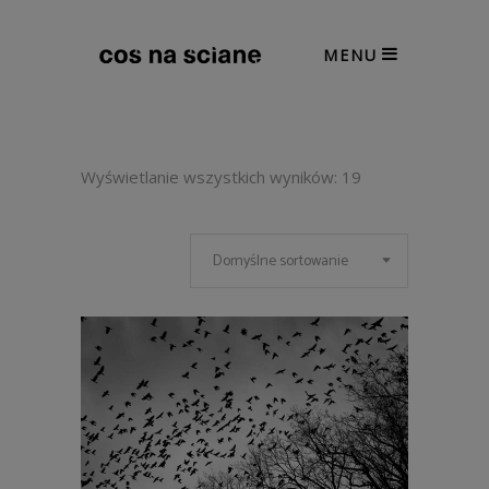
MENU
Wyświetlanie wszystkich wyników: 19
Domyślne sortowanie