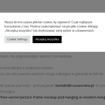
Nasza strona używa plików cookie, by zapewnić Ci jak najlepsze
korzystanie z niej. Możesz zaakceptować nasze pliki cookie, klikając
„Akceptuj wszystko” lub dostosować swój wybór w ustawieniach.
Cookie Settings
Akceptuj wszystko
ramy z passe-partout ok. 36×46 cm.
ramy z passe-partout ok. 46×56 cm.
żach. Na zdjęciu podpis autora i rok wydruku.
ierowa oklejka z podpisem autora.
cza, że rzeczywiste wartości mogą odbiegać w górę lub w dół do 
lor passe-partout) – proszę pisać:
kontakt@cosnasciane.pl
. W ty
rótszego).
/free-vector/picture-frame-mockup-psd-hanging-in-modern-liv