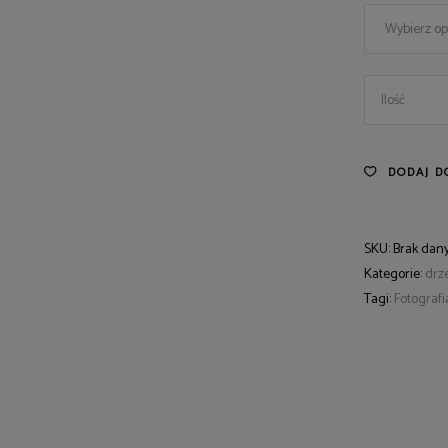
Wybierz op
168
Ilość
quantity
DODAJ D
SKU:
Brak dan
Kategorie:
drz
Tagi:
Fotografi