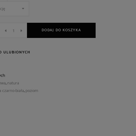
cję
DODAJ DO KOSZYKA
O ULUBIONYCH
ych
ewa
,
natura
a czarno-biała
,
poziom