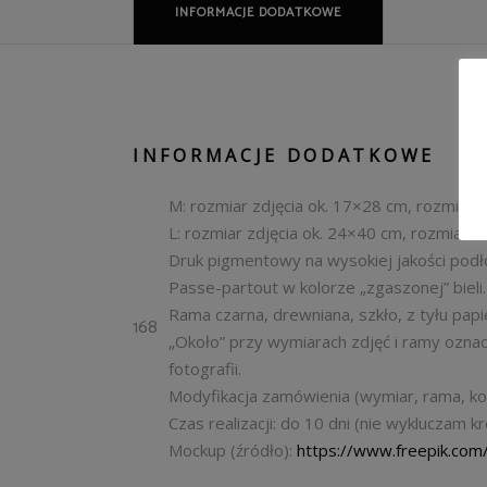
INFORMACJE DODATKOWE
INFORMACJE DODATKOWE
M: rozmiar zdjęcia ok. 17×28 cm, rozmiar 
L: rozmiar zdjęcia ok. 24×40 cm, rozmiar 
Druk pigmentowy na wysokiej jakości podło
Passe-partout w kolorze „zgaszonej” bieli.
Rama czarna, drewniana, szkło, z tyłu pap
168
„Około” przy wymiarach zdjęć i ramy ozna
fotografii.
Modyfikacja zamówienia (wymiar, rama, ko
Czas realizacji: do 10 dni (nie wykluczam k
Mockup (źródło):
https://www.freepik.com