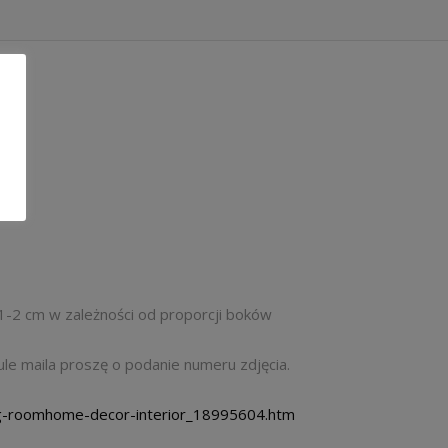
1-2 cm w zależności od proporcji boków
tule maila proszę o podanie numeru zdjęcia.
ing-roomhome-decor-interior_18995604.htm