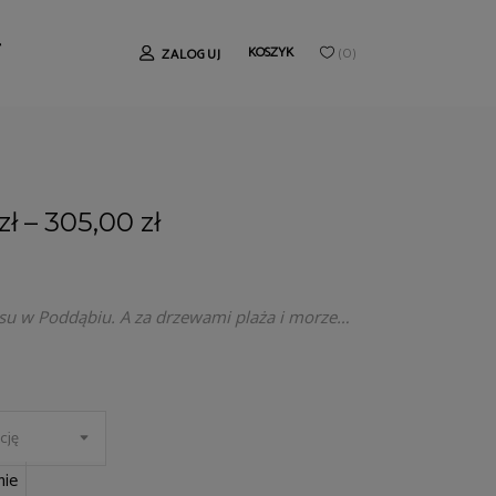
T
KOSZYK
ZALOGUJ
(
0
)
zł
–
305,00
zł
su w Poddąbiu. A za drzewami plaża i morze…
cję
ie