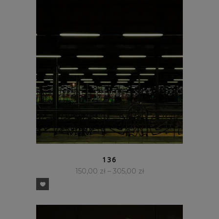
SZYBKI PODGLĄD
136
150,00
zł
–
305,00
zł