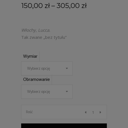
150,00
zł
–
305,00
zł
Włochy, Lucca.
Tak zwane „bez tytułu”
Wymiar
Wybierz opcję
Obramowanie
Wybierz opcję
07
Ilość
quantity