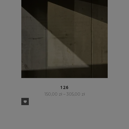
SZYBKI PODGLĄD
126
150,00
zł
–
305,00
zł