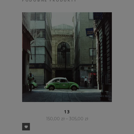
PODOBNE PRODUKTY
SZYBKI PODGLĄD
13
150,00
zł
–
305,00
zł