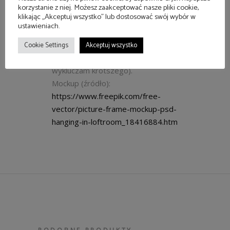
Modyfikacja zamówienia (wymiar, rama,
korzystanie z niej. Możesz zaakceptować nasze pliki cookie,
klikając „Akceptuj wszystko” lub dostosować swój wybór w
kolor passe-partout) – proszę pisać:
ustawieniach.
kontakt@cosnasciane.pl
. W tytule maila
proszę o podanie numeru zdjęcia.
Cookie Settings
Akceptuj wszystko
Czas realizacji: do 10 dni (nie
wykluczam krótszego).
Mockup (źródło):
https://www.freepik.com/free-
vector/picture-frame-mockup-psd-
hanging-in-loftroom_18416884.htm