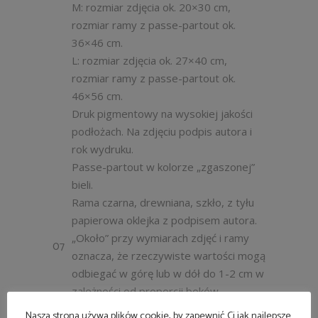
M: rozmiar zdjęcia ok. 20×30 cm,
rozmiar ramy z passe-partout ok.
36×46 cm.
L: rozmiar zdjęcia ok. 27×40 cm,
rozmiar ramy z passe-partout ok.
46×56 cm.
Druk pigmentowy na wysokiej jakości
podłożach. Na zdjęciu podpis autora i
rok wydruku.
Passe-partout w kolorze „zgaszonej”
bieli.
Rama czarna, drewniana, szkło, z tyłu
papierowa oklejka z podpisem autora.
„Około” przy wymiarach zdjęć i ramy
07
oznacza, że rzeczywiste wartości mogą
odbiegać w górę lub w dół do 1-2 cm w
zależności od proporcji boków
fotografii.
Nasza strona używa plików cookie, by zapewnić Ci jak najlepsze