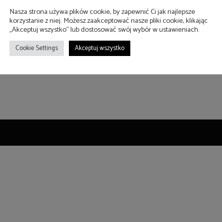
Nasza strona używa plików cookie, by zapewnić Ci jak najlepsze
SZYBKI PODGLĄD
SZYBKI PODGLĄD
korzystanie z niej. Możesz zaakceptować nasze pliki cookie, klikając
112
114
„Akceptuj wszystko” lub dostosować swój wybór w ustawieniach.
150,00
zł
–
243,00
zł
150,00
zł
–
266,00
zł
Cookie Settings
Akceptuj wszystko