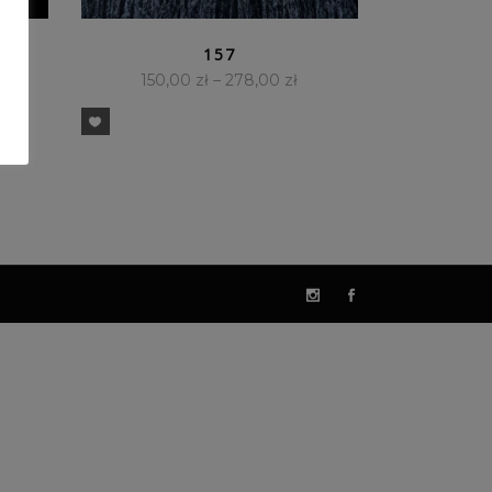
SZYBKI PODGLĄD
157
150,00
zł
–
278,00
zł