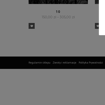
SZYBKI PODGLĄD
10
150,00
zł
–
305,00
zł
Regulamin sklepu
Zwroty i reklamacje
Polityka Prywatności