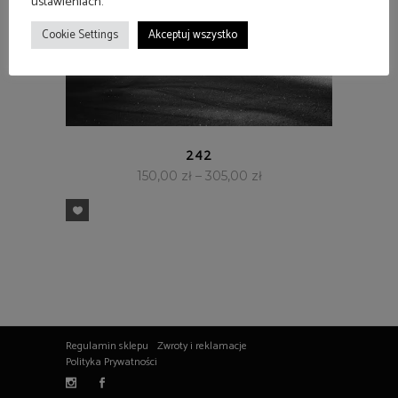
ustawieniach.
Cookie Settings
Akceptuj wszystko
SZYBKI PODGLĄD
242
150,00
zł
–
305,00
zł
Regulamin sklepu
Zwroty i reklamacje
Polityka Prywatności