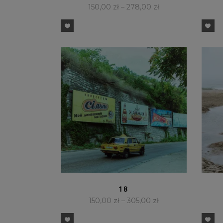
150,00
zł
–
278,00
zł
SZYBKI PODGLĄD
18
150,00
zł
–
305,00
zł