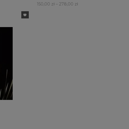
150,00
zł
–
278,00
zł