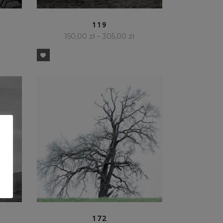
SZYBKI PODGLĄD
119
150,00
zł
–
305,00
zł
SZYBKI PODGLĄD
172