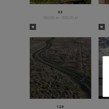
SZYBKI PODGLĄD
03
150,00
zł
–
305,00
zł
SZYBKI PODGLĄD
129