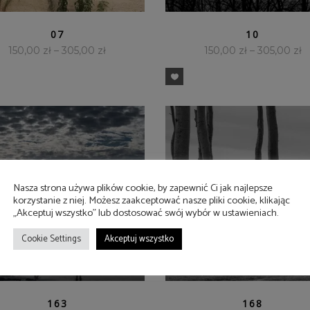
SZYBKI PODGLĄD
SZYBKI PODGLĄD
07
10
150,00
zł
–
305,00
zł
150,00
zł
–
305,00
zł
Nasza strona używa plików cookie, by zapewnić Ci jak najlepsze
korzystanie z niej. Możesz zaakceptować nasze pliki cookie, klikając
„Akceptuj wszystko” lub dostosować swój wybór w ustawieniach.
Cookie Settings
Akceptuj wszystko
SZYBKI PODGLĄD
SZYBKI PODGLĄD
163
168