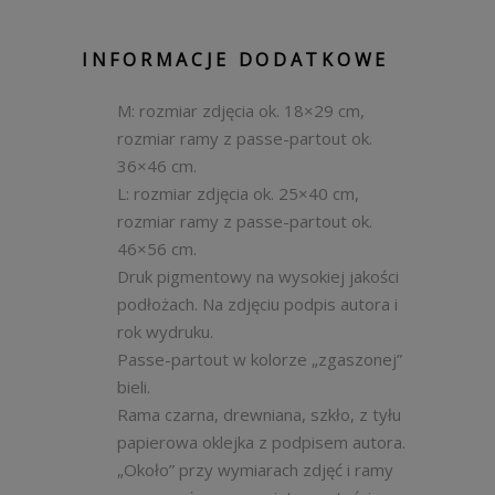
INFORMACJE DODATKOWE
M: rozmiar zdjęcia ok. 18×29 cm,
rozmiar ramy z passe-partout ok.
36×46 cm.
L: rozmiar zdjęcia ok. 25×40 cm,
rozmiar ramy z passe-partout ok.
46×56 cm.
Druk pigmentowy na wysokiej jakości
podłożach. Na zdjęciu podpis autora i
rok wydruku.
Passe-partout w kolorze „zgaszonej”
bieli.
Rama czarna, drewniana, szkło, z tyłu
papierowa oklejka z podpisem autora.
„Około” przy wymiarach zdjęć i ramy