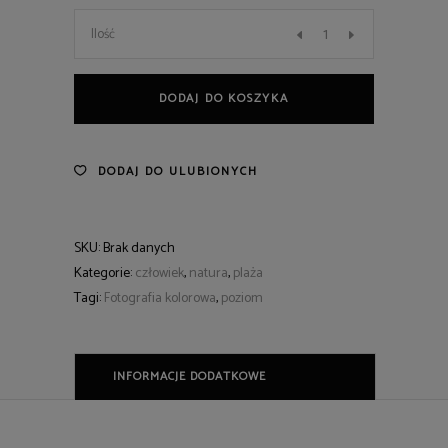
163
Ilość
quantity
DODAJ DO KOSZYKA
DODAJ DO ULUBIONYCH
SKU:
Brak danych
Kategorie:
człowiek
,
natura
,
plaża
Tagi:
Fotografia kolorowa
,
poziom
INFORMACJE DODATKOWE