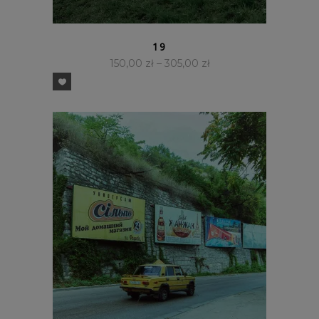
SZYBKI PODGLĄD
19
150,00
zł
–
305,00
zł