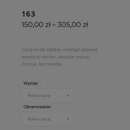
163
150,00
zł
–
305,00
zł
Zaczyna się odpływ, niedługo pojawią
amatorzy się tzw. owoców morza.
Francja, Normandia
Wymiar
Wybierz opcję
Obramowanie
Wybierz opcję