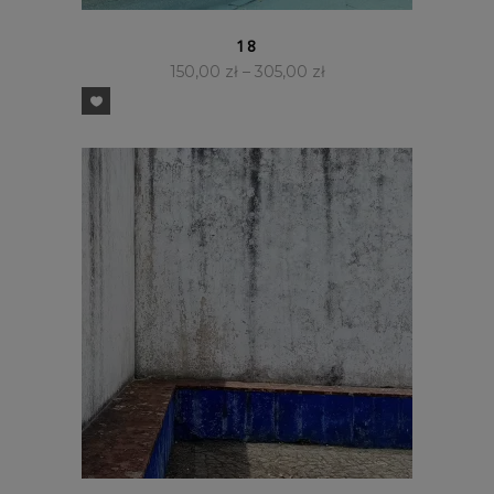
SZYBKI PODGLĄD
18
150,00
zł
–
305,00
zł
SZYBKI PODGLĄD