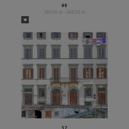
88
150,00
zł
–
243,00
zł
SZYBKI PODGLĄD
57