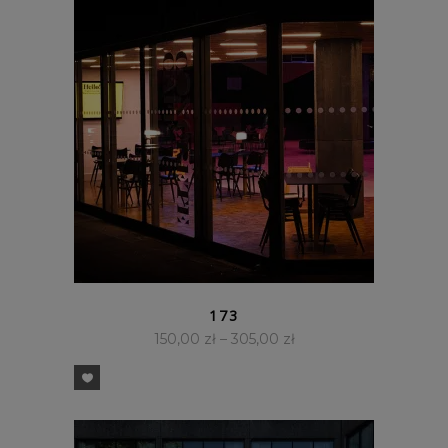
SZYBKI PODGLĄD
173
150,00
zł
–
305,00
zł