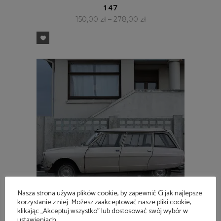
147
150,00
zł
–
278,00
zł
Nasza strona używa plików cookie, by zapewnić Ci jak najlepsze
korzystanie z niej. Możesz zaakceptować nasze pliki cookie,
klikając „Akceptuj wszystko” lub dostosować swój wybór w
SZYBKI PODGLĄD
ustawieniach.