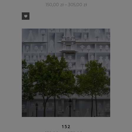
150,00
zł
–
305,00
zł
SZYBKI PODGLĄD
152