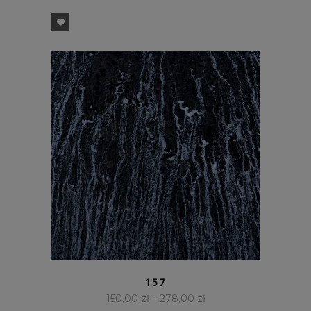
SZYBKI PODGLĄD
157
150,00
zł
–
278,00
zł