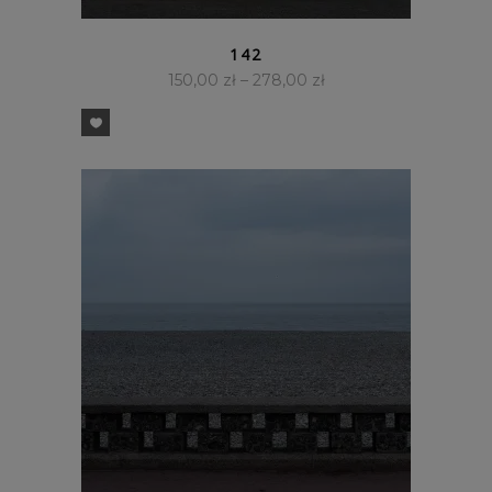
SZYBKI PODGLĄD
142
150,00
zł
–
278,00
zł