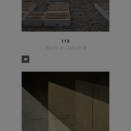
SZYBKI PODGLĄD
119
150,00
zł
–
305,00
zł