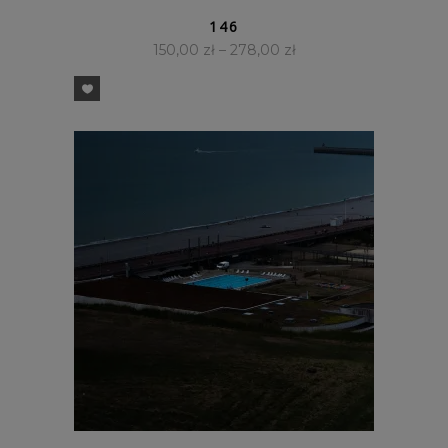
SZYBKI PODGLĄD
146
150,00
zł
–
278,00
zł
SZYBKI PODGLĄD