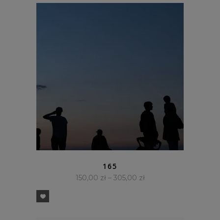
SZYBKI PODGLĄD
165
150,00
zł
–
305,00
zł