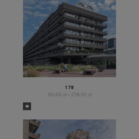
SZYBKI PODGLĄD
178
150,00
zł
–
278,00
zł