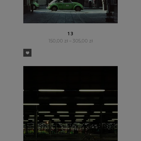
SZYBKI PODGLĄD
13
150,00
zł
–
305,00
zł