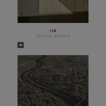
SZYBKI PODGLĄD
126
150,00
zł
–
305,00
zł