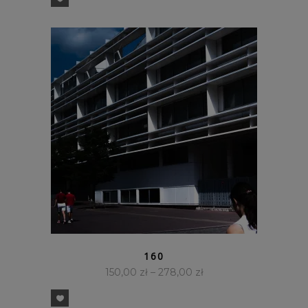
SZYBKI PODGLĄD
160
150,00
zł
–
278,00
zł