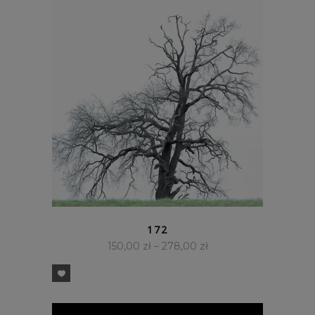
SZYBKI PODGLĄD
172
150,00
zł
–
278,00
zł