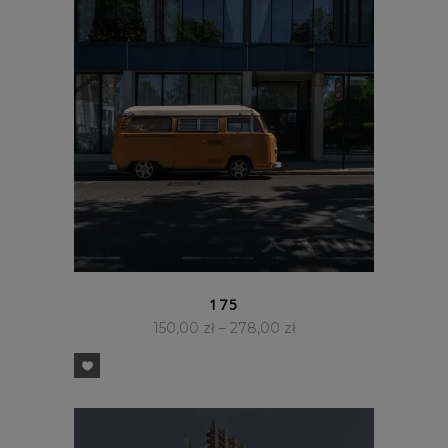
SZYBKI PODGLĄD
175
150,00
zł
–
278,00
zł