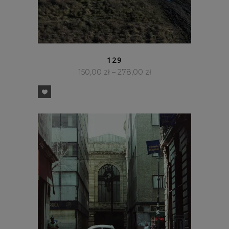
SZYBKI PODGLĄD
129
150,00
zł
–
278,00
zł