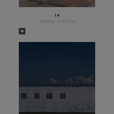
SZYBKI PODGLĄD
14
150,00
zł
–
278,00
zł