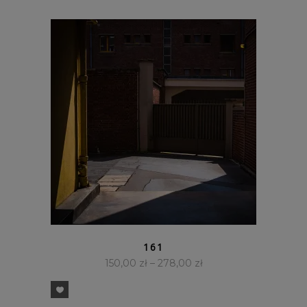
SZYBKI PODGLĄD
161
150,00
zł
–
278,00
zł