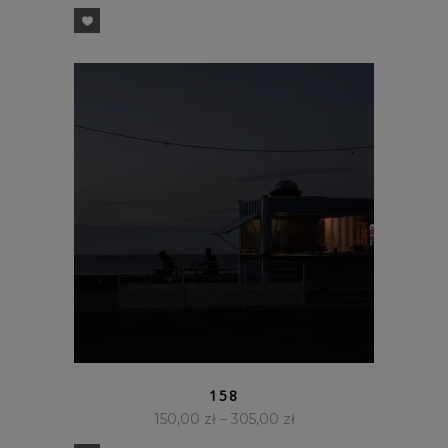
SZYBKI PODGLĄD
158
150,00
zł
–
305,00
zł