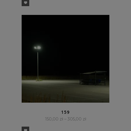
SZYBKI PODGLĄD
159
150,00
zł
–
305,00
zł