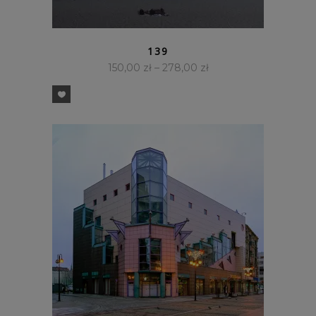
SZYBKI PODGLĄD
139
150,00
zł
–
278,00
zł