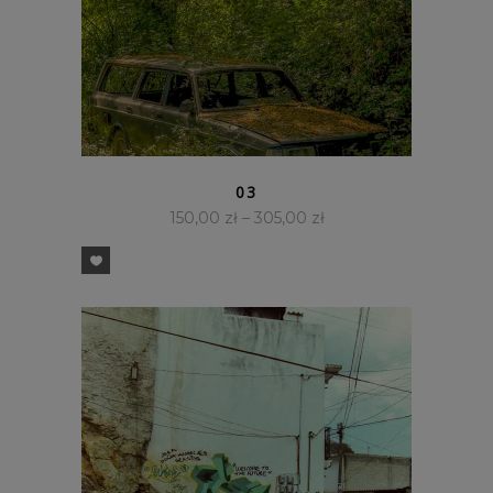
SZYBKI PODGLĄD
03
150,00
zł
–
305,00
zł