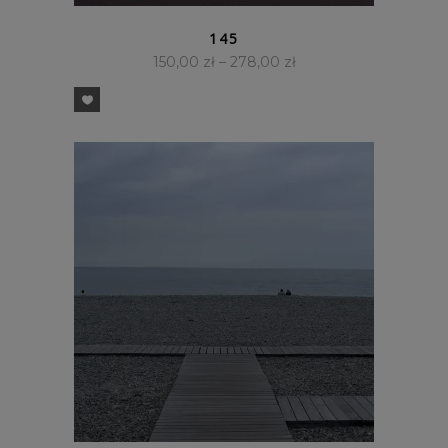
SZYBKI PODGLĄD
145
150,00
zł
–
278,00
zł