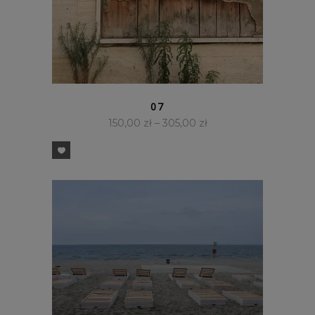
SZYBKI PODGLĄD
07
150,00
zł
–
305,00
zł