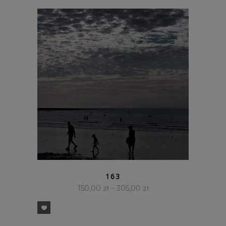
SZYBKI PODGLĄD
163
150,00
zł
–
305,00
zł