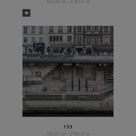
150,00
zł
–
278,00
zł
SZYBKI PODGLĄD
153
150,00
zł
–
278,00
zł