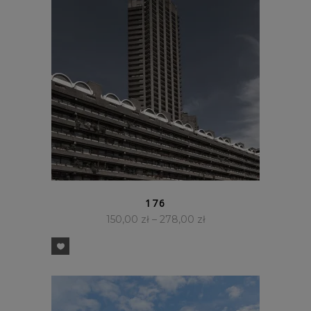
SZYBKI PODGLĄD
176
150,00
zł
–
278,00
zł