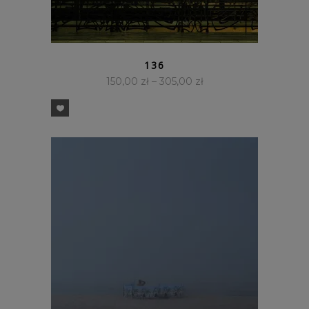
SZYBKI PODGLĄD
136
150,00
zł
–
305,00
zł