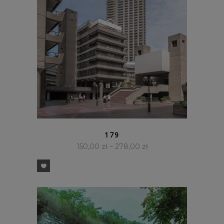
SZYBKI PODGLĄD
179
150,00
zł
–
278,00
zł