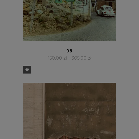
SZYBKI PODGLĄD
06
150,00
zł
–
305,00
zł