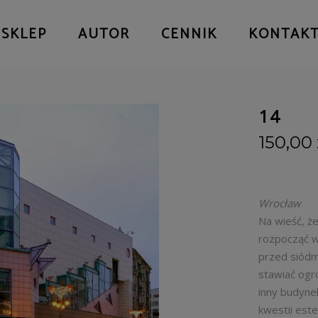
SKLEP
AUTOR
CENNIK
KONTAK
14
150,00
Wrocław
Na wieść, ż
rozpocząć w
przed siódm
stawiać ogro
inny budyne
kwestii este