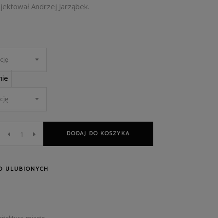
ojektował Andrzej Jarząbek.
cję
ie
cję
DODAJ DO KOSZYKA
O ULUBIONYCH