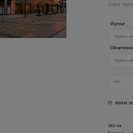
Solpol zapr
Wymiar
Wybierz op
Obramowan
Wybierz op
14
Ilość
quantity
DODAJ D
SKU:
114