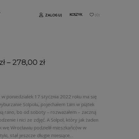
T
KOSZYK
ZALOGUJ
(
0
)
zł
–
278,00
zł
e w poniedziałek 17 stycznia 2022 roku ma się
yburzanie Solpolu, pojechałem tam w piątek
ą rano, bo od soboty – rozważałem – zaczną
dzenie i nici ze zdjęć. A Solpol, który jak żaden
k we Wrocławiu podzielił mieszkańców w
tyki, stał jeszcze długie miesiące…