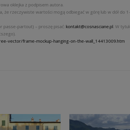
erowa oklejka z podpisem autora.
a, że rzeczywiste wartości mogą odbiegać w górę lub w dół do 1
r passe-partout) – proszę pisać:
kontakt@cosnasciane.pl
. W tytu
ótszego).
free-vector/frame-mockup-hanging-on-the-wall_14413009.htm