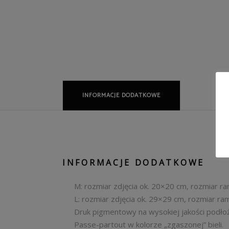
INFORMACJE DODATKOWE
INFORMACJE DODATKOWE
M: rozmiar zdjęcia ok. 20×20 cm, rozmiar r
L: rozmiar zdjęcia ok. 29×29 cm, rozmiar r
Druk pigmentowy na wysokiej jakości podłoża
Passe-partout w kolorze „zgaszonej” bieli.