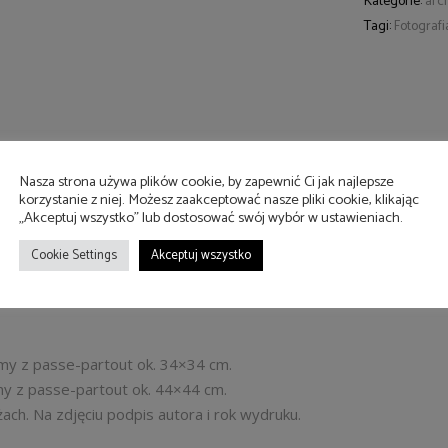
Kategorie:
arc
Tagi:
Fotografi
Nasza strona używa plików cookie, by zapewnić Ci jak najlepsze
korzystanie z niej. Możesz zaakceptować nasze pliki cookie, klikając
„Akceptuj wszystko” lub dostosować swój wybór w ustawieniach.
Cookie Settings
Akceptuj wszystko
amy z passe-partout ok. 34×34 cm.
amy z passe-partout ok. 44×44 cm.
ch. Na zdjęciu podpis autora i rok wydruku.