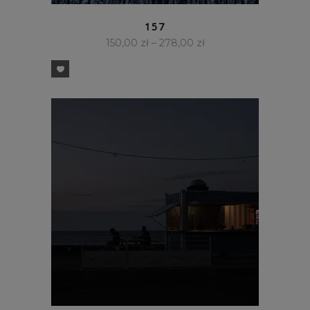
SZYBKI PODGLĄD
157
150,00
zł
–
278,00
zł