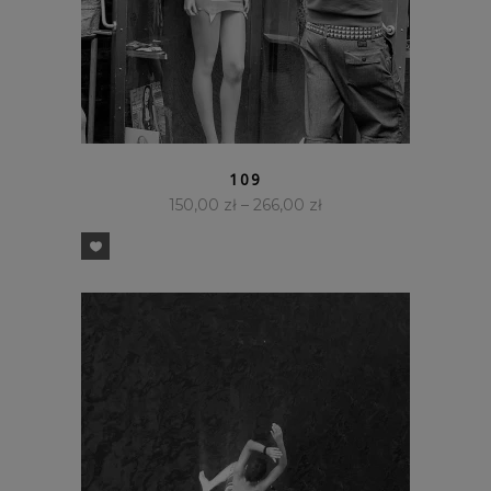
SZYBKI PODGLĄD
109
150,00
zł
–
266,00
zł