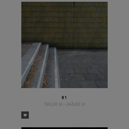
SZYBKI PODGLĄD
81
150,00
zł
–
243,00
zł