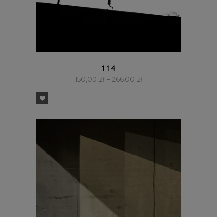
SZYBKI PODGLĄD
114
150,00
zł
–
266,00
zł