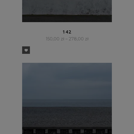
SZYBKI PODGLĄD
142
150,00
zł
–
278,00
zł