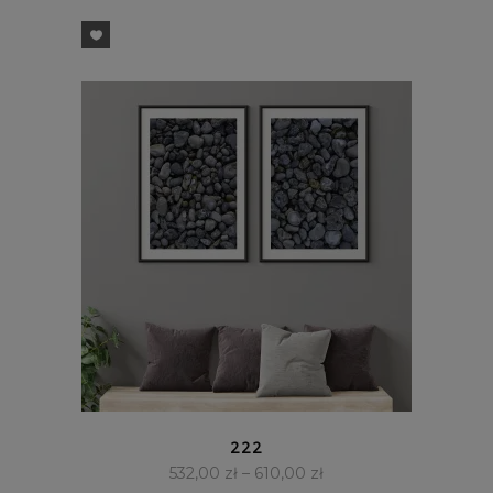
SZYBKI PODGLĄD
222
532,00
zł
–
610,00
zł