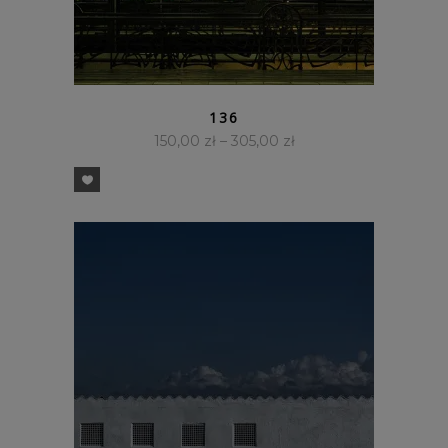
SZYBKI PODGLĄD
136
150,00
zł
–
305,00
zł