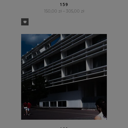
159
150,00
zł
–
305,00
zł
SZYBKI PODGLĄD