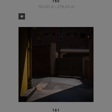
160
150,00
zł
–
278,00
zł
SZYBKI PODGLĄD
161