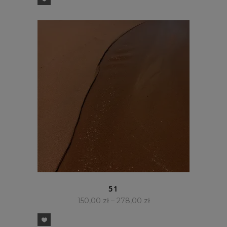
SZYBKI PODGLĄD
51
150,00
zł
–
278,00
zł