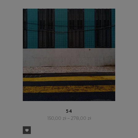
SZYBKI PODGLĄD
54
150,00
zł
–
278,00
zł