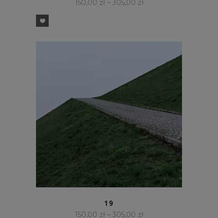
150,00
zł
–
305,00
zł
SZYBKI PODGLĄD
19
150,00
zł
–
305,00
zł