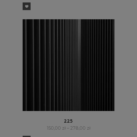
SZYBKI PODGLĄD
225
150,00
zł
–
278,00
zł