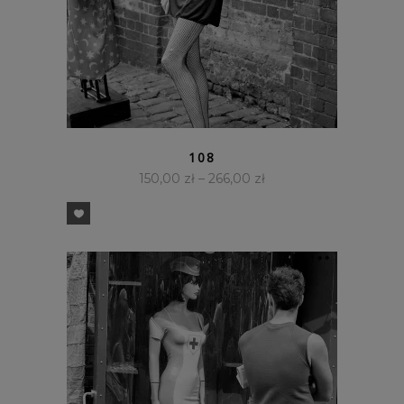
SZYBKI PODGLĄD
108
150,00
zł
–
266,00
zł