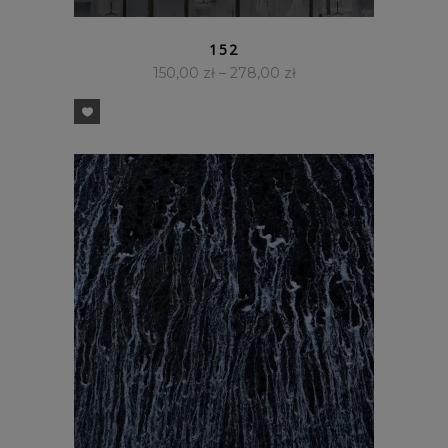
SZYBKI PODGLĄD
152
150,00
zł
–
278,00
zł