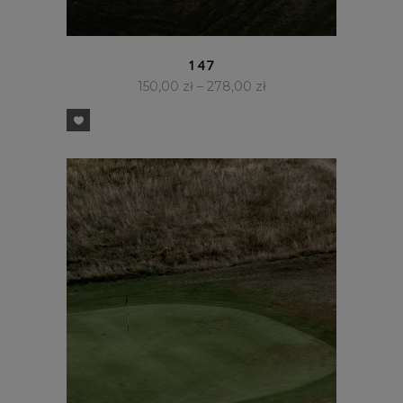
SZYBKI PODGLĄD
147
150,00
zł
–
278,00
zł