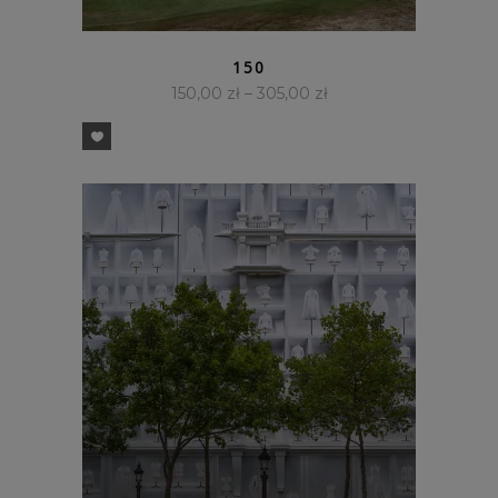
SZYBKI PODGLĄD
150
150,00
zł
–
305,00
zł