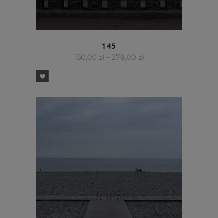
SZYBKI PODGLĄD
145
150,00
zł
–
278,00
zł