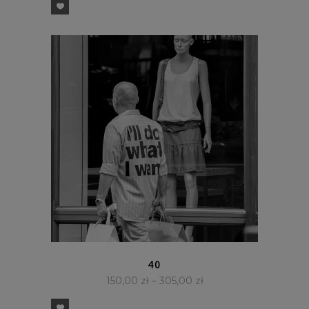
SZYBKI PODGLĄD
40
150,00
zł
–
305,00
zł