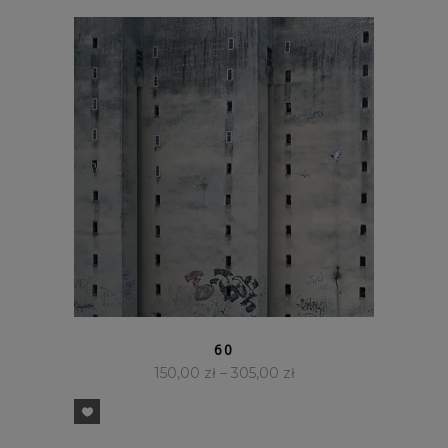
SZYBKI PODGLĄD
60
150,00
zł
–
305,00
zł