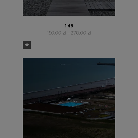
SZYBKI PODGLĄD
146
150,00
zł
–
278,00
zł