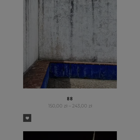
SZYBKI PODGLĄD
88
150,00
zł
–
243,00
zł