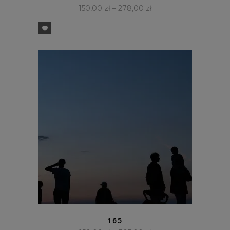
150,00
zł
–
278,00
zł
SZYBKI PODGLĄD
165