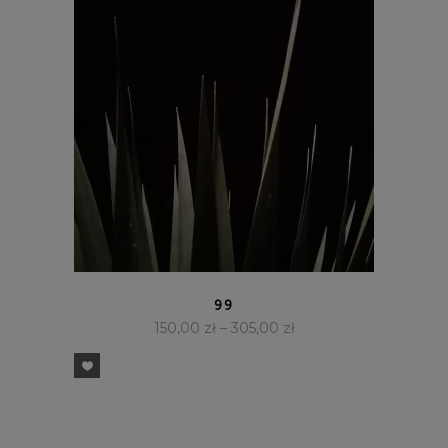
SZYBKI PODGLĄD
99
150,00
zł
–
305,00
zł