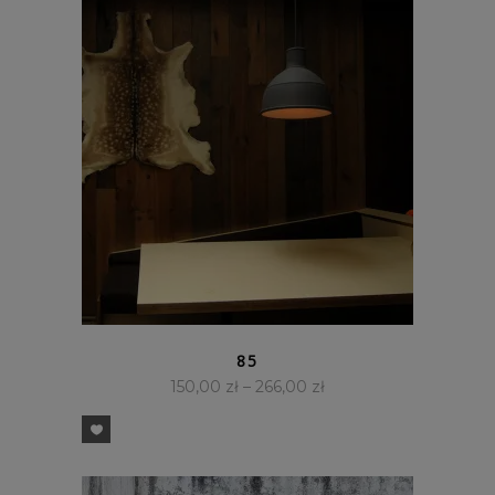
SZYBKI PODGLĄD
85
150,00
zł
–
266,00
zł