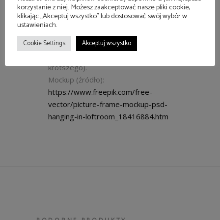
Modyfikacja zamówienia (wymiar, rama,
korzystanie z niej. Możesz zaakceptować nasze pliki cookie,
klikając „Akceptuj wszystko” lub dostosować swój wybór w
kolor passe-partout) – proszę pisać:
ustawieniach.
kontakt@cosnasciane.pl
. W tytule maila
proszę o podanie numeru zdjęcia.
Cookie Settings
Akceptuj wszystko
Czas realizacji: do 10 dni (nie wykluczam
krótszego).
Mockup (źródło):
https://www.freepik.com/free-
vector/picture-frame-mockup-psd-
hanging-in-loftroom_18416884.htm