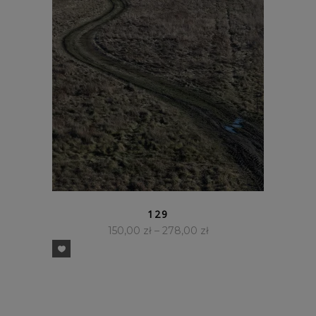
SZYBKI PODGLĄD
129
150,00
zł
–
278,00
zł