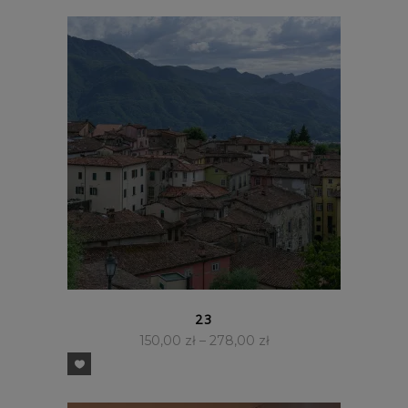
SZYBKI PODGLĄD
23
150,00
zł
–
278,00
zł