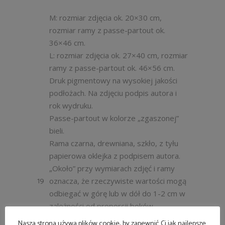
M: rozmiar zdjęcia ok. 20×30 cm,
rozmiar ramy z passe-partout ok.
36×46 cm.
L: rozmiar zdjęcia ok. 27×40 cm, rozmiar
ramy z passe-partout ok. 46×56 cm.
Druk pigmentowy na wysokiej jakości
podłożach. Na zdjęciu podpis autora i
rok wydruku.
Passe-partout w kolorze „zgaszonej”
bieli.
Rama czarna, drewniana, szkło, z tyłu
papierowa oklejka z podpisem autora.
„Około” przy wymiarach zdjęć i ramy
19
oznacza, że rzeczywiste wartości mogą
odbiegać w górę lub w dół do 1-2 cm w
zależności od proporcji boków
fotografii.
Nasza strona używa plików cookie, by zapewnić Ci jak najlepsze