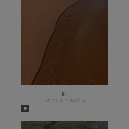
SZYBKI PODGLĄD
51
150,00
zł
–
278,00
zł