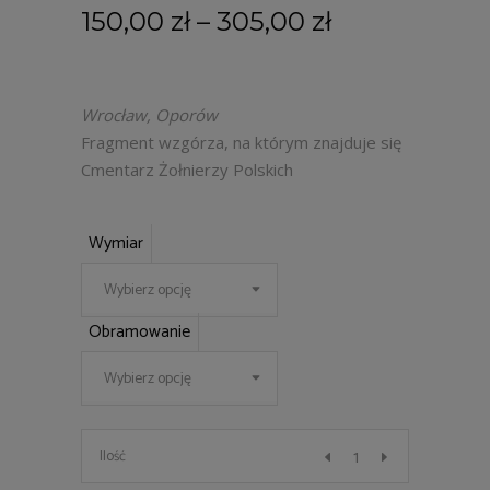
150,00
zł
–
305,00
zł
Wrocław, Oporów
Fragment wzgórza, na którym znajduje się
Cmentarz Żołnierzy Polskich
Wymiar
Wybierz opcję
Obramowanie
Wybierz opcję
19
Ilość