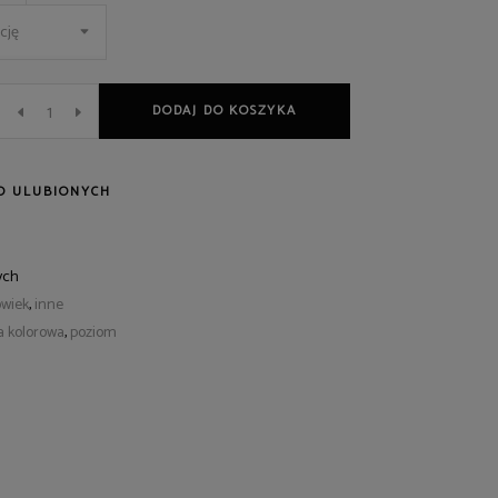
cję
DODAJ DO KOSZYKA
O ULUBIONYCH
ych
owiek
,
inne
a kolorowa
,
poziom