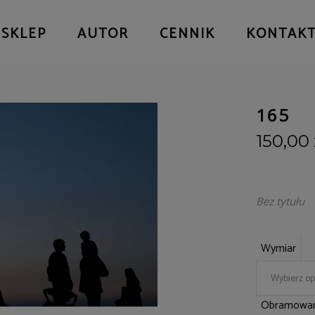
SKLEP
AUTOR
CENNIK
KONTAK
165
150,00
Bez tytułu
Wymiar
Wybierz op
Obramowan