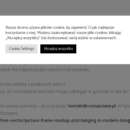
Nasza strona używa plików cookie, by zapewnić Ci jak najlepsze
korzystanie z niej. Możesz zaakceptować nasze pliki cookie, klikając
„Akceptuj wszystko” lub dostosować swój wybór w ustawieniach.
Cookie Settings
Akceptuj wszystko
ramy z passe-partout ok. 36×46 cm.
ramy z passe-partout ok. 46×56 cm.
żach. Na zdjęciu podpis autora i rok wydruku.
ierowa oklejka z podpisem autora.
cza, że rzeczywiste wartości mogą odbiegać w górę lub w dół do 
or passe-partout) – proszę pisać:
kontakt@cosnasciane.pl
. W tyt
rótszego).
/free-vector/picture-frame-mockup-psd-hanging-in-modern-liv