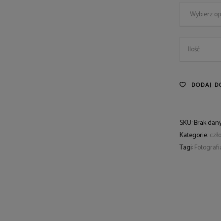
Wybierz op
165
Ilość
quantity
DODAJ D
SKU:
Brak dan
Kategorie:
czł
Tagi:
Fotografi