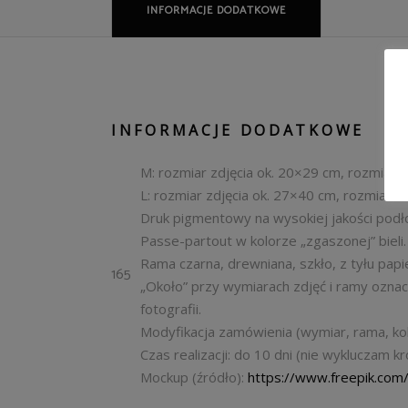
INFORMACJE DODATKOWE
INFORMACJE DODATKOWE
M: rozmiar zdjęcia ok. 20×29 cm, rozmiar 
L: rozmiar zdjęcia ok. 27×40 cm, rozmiar 
Druk pigmentowy na wysokiej jakości podło
Passe-partout w kolorze „zgaszonej” bieli.
Rama czarna, drewniana, szkło, z tyłu pap
165
„Około” przy wymiarach zdjęć i ramy ozna
fotografii.
Modyfikacja zamówienia (wymiar, rama, kol
Czas realizacji: do 10 dni (nie wykluczam k
Mockup (źródło):
https://www.freepik.com