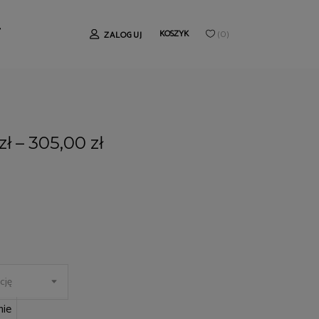
T
KOSZYK
ZALOGUJ
(
0
)
zł
–
305,00
zł
cję
ie