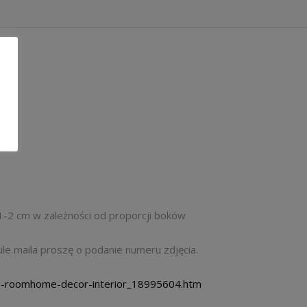
1-2 cm w zależności od proporcji boków
ule maila proszę o podanie numeru zdjęcia.
ing-roomhome-decor-interior_18995604.htm