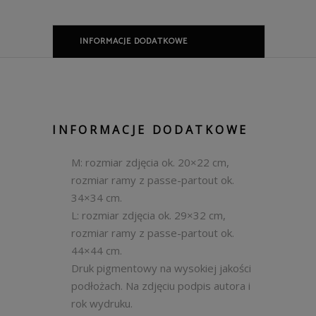
INFORMACJE DODATKOWE
INFORMACJE DODATKOWE
M: rozmiar zdjęcia ok. 20×22 cm,
rozmiar ramy z passe-partout ok.
34×34 cm.
L: rozmiar zdjęcia ok. 29×32 cm,
rozmiar ramy z passe-partout ok.
44×44 cm.
Druk pigmentowy na wysokiej jakości
podłożach. Na zdjęciu podpis autora i
rok wydruku.