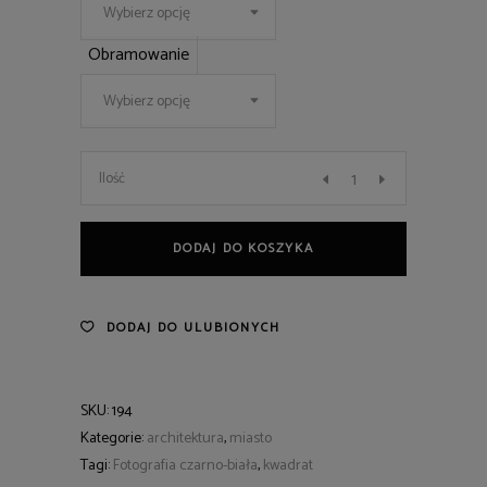
Wybierz opcję
Obramowanie
Wybierz opcję
94
Ilość
quantity
DODAJ DO KOSZYKA
DODAJ DO ULUBIONYCH
SKU:
194
Kategorie:
architektura
,
miasto
Tagi:
Fotografia czarno-biała
,
kwadrat