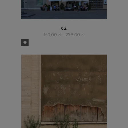
SZYBKI PODGLĄD
62
150,00
zł
–
278,00
zł