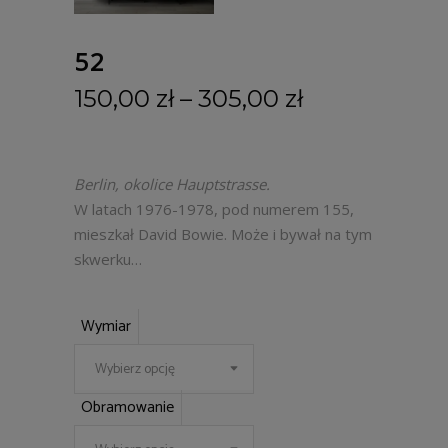
52
150,00
zł
–
305,00
zł
Berlin, okolice Hauptstrasse.
W latach 1976-1978, pod numerem 155,
mieszkał David Bowie. Może i bywał na tym
skwerku…
Wymiar
Wybierz opcję
Obramowanie