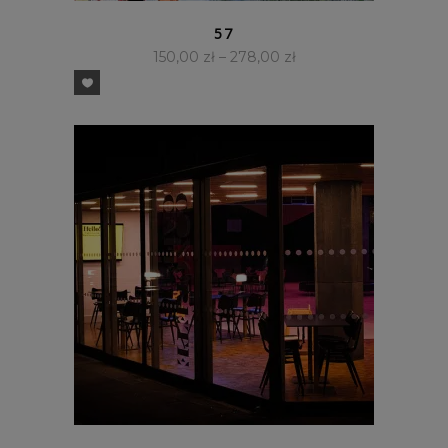
SZYBKI PODGLĄD
57
150,00
zł
–
278,00
zł
SZYBKI PODGLĄD