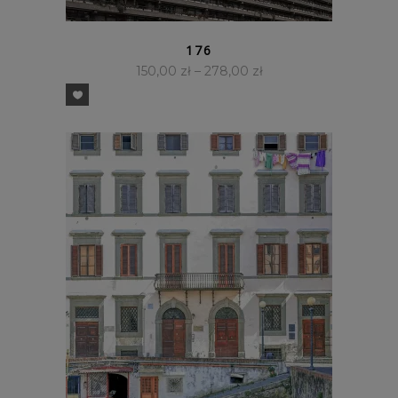
SZYBKI PODGLĄD
176
150,00
zł
–
278,00
zł