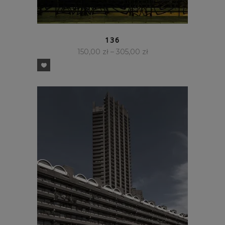
SZYBKI PODGLĄD
136
150,00
zł
–
305,00
zł