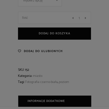
Wybierz opcję
52
Ilość
quantity
DODAJ DO KOSZYKA
DODAJ DO ULUBIONYCH
SKU:
152
Kategoria:
miasto
Tagi:
Fotografia czarno-biała
,
poziom
INFORMACJE DODATKOWE