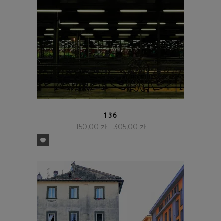
SZYBKI PODGLĄD
136
150,00
zł
–
305,00
zł