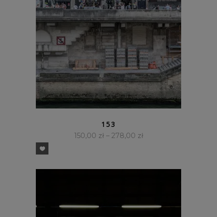
SZYBKI PODGLĄD
153
150,00
zł
–
278,00
zł