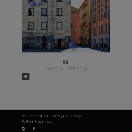
SZYBKI PODGLĄD
58
150,00
zł
–
278,00
zł
Regulamin sklepu
Zwroty i reklamacje
Polityka Prywatności