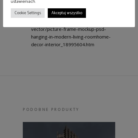
ustawieniach.
wykluczam krótszego).
Cookie Settings
Akceptuj wszystko
Mockup (źródło):
https://www.freepik.com/free-
vector/picture-frame-mockup-psd-
hanging-in-modern-living-roomhome-
decor-interior_18995604.htm
PODOBNE PRODUKTY