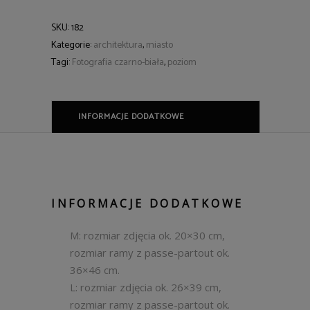
SKU:
182
Kategorie:
architektura
,
miasto
Tagi:
Fotografia czarno-biała
,
poziom
INFORMACJE DODATKOWE
INFORMACJE DODATKOWE
M: rozmiar zdjęcia ok. 20×30 cm,
rozmiar ramy z passe-partout ok.
36×46 cm.
L: rozmiar zdjęcia ok. 26×39 cm,
rozmiar ramy z passe-partout ok.