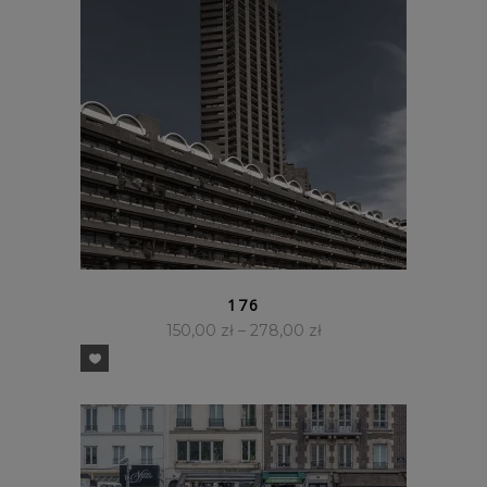
SZYBKI PODGLĄD
176
150,00
zł
–
278,00
zł