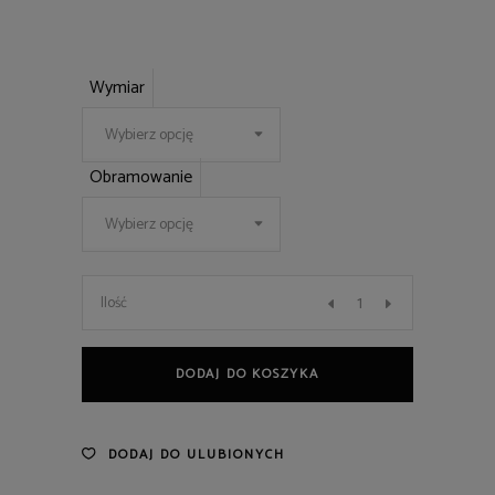
Wymiar
Wybierz opcję
Obramowanie
Wybierz opcję
82
Ilość
quantity
DODAJ DO KOSZYKA
DODAJ DO ULUBIONYCH