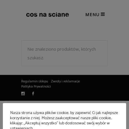
MENU
Nie znaleziono produktów, których
szukasz.
Regulamin sklepu
Zwroty i reklamacje
Polityka Prywatności
Nasza strona używa plików cookie, by zapewnić Ci jak najlepsze
korzystanie z niej. Możesz zaakceptować nasze pliki cookie,
klikając „Akceptuj wszystko” lub dostosować swój wybór w
ustawieniach.